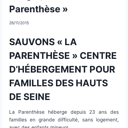
Parenthèse »
Par
26/11/2015
CCadminWP
SAUVONS « LA
PARENTHÈSE » CENTRE
D’HÉBERGEMENT POUR
FAMILLES DES HAUTS
DE SEINE
La Parenthèse héberge depuis 23 ans des
familles en grande difficulté, sans logement,
avec des enfants mineurs.