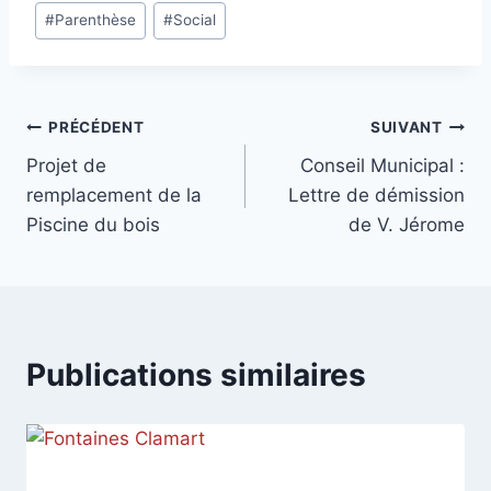
#
Parenthèse
#
Social
la
publication :
Navigation
PRÉCÉDENT
SUIVANT
Projet de
Conseil Municipal :
de
remplacement de la
Lettre de démission
l’article
Piscine du bois
de V. Jérome
Publications similaires