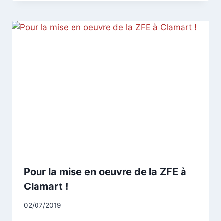
Pour la mise en oeuvre de la ZFE à
Clamart !
Par
02/07/2019
CCadminWP