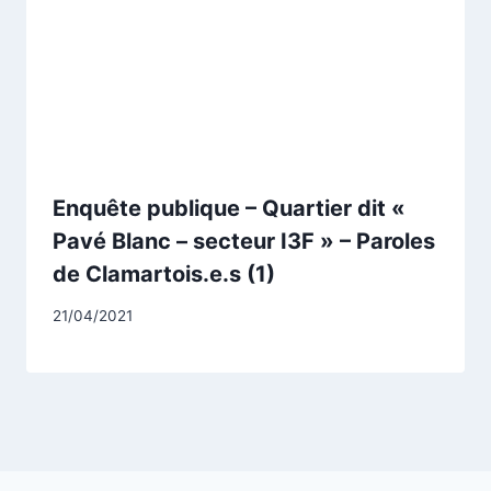
Enquête publique – Quartier dit «
Pavé Blanc – secteur I3F » – Paroles
de Clamartois.e.s (1)
Par
21/04/2021
CCadminWP