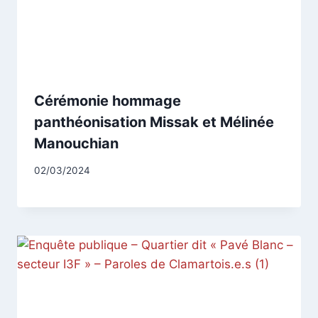
Cérémonie hommage
panthéonisation Missak et Mélinée
Manouchian
Par
02/03/2024
CCadminWP