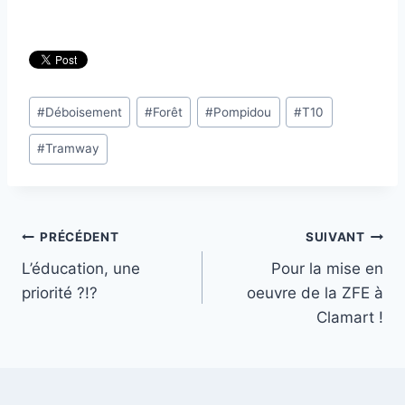
Étiquettes
#
Déboisement
#
Forêt
#
Pompidou
#
T10
de
#
Tramway
la
publication :
Navigation
PRÉCÉDENT
SUIVANT
L’éducation, une
Pour la mise en
de
priorité ?!?
oeuvre de la ZFE à
l’article
Clamart !