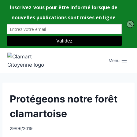
Aller
au
Menu
contenu
UNCATEGORIZED
Protégeons notre forêt
clamartoise
Par
29/06/2019
CCadminWP