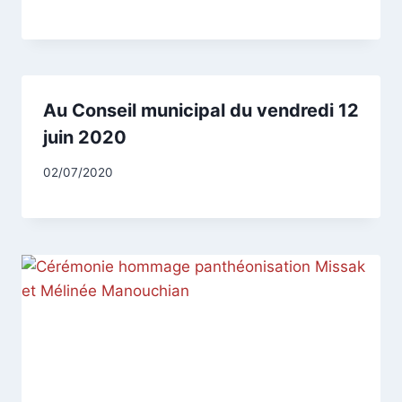
CCadminWP
Au Conseil municipal du vendredi 12
juin 2020
Par
02/07/2020
CCadminWP