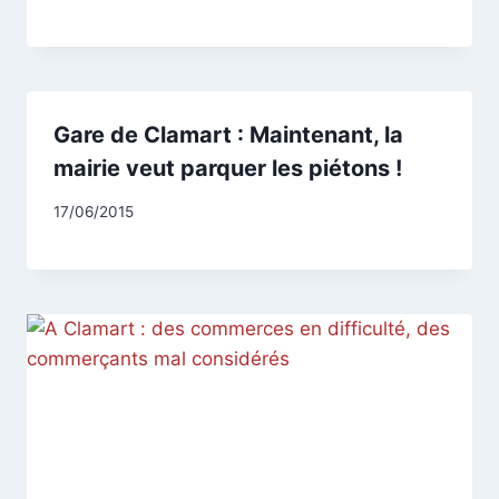
CCadminWP
Gare de Clamart : Maintenant, la
mairie veut parquer les piétons !
Par
17/06/2015
CCadminWP