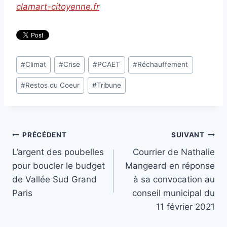
clamart-citoyenne.fr
Étiquettes
#
Climat
#
Crise
#
PCAET
#
Réchauffement
de
#
Restos du Coeur
#
Tribune
la
publication :
Navigation
PRÉCÉDENT
SUIVANT
L’argent des poubelles
Courrier de Nathalie
de
pour boucler le budget
Mangeard en réponse
l’article
de Vallée Sud Grand
à sa convocation au
Paris
conseil municipal du
11 février 2021