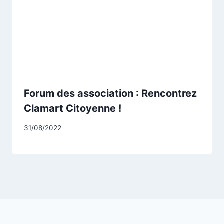
Forum des association : Rencontrez
Clamart Citoyenne !
Par
31/08/2022
CCadminWP