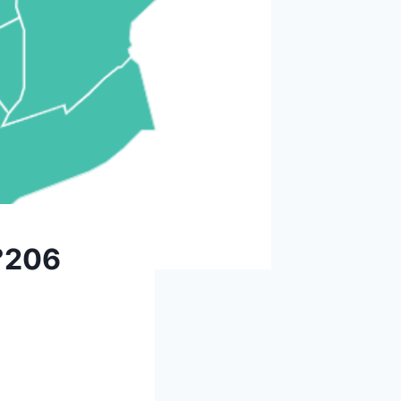
n°206