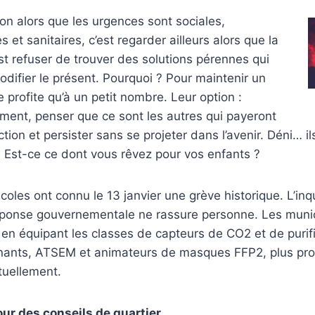
ion alors que les urgences sont sociales,
et sanitaires, c’est regarder ailleurs alors que la
st refuser de trouver des solutions pérennes qui
odifier le présent. Pourquoi ? Pour maintenir un
e profite qu’à un petit nombre. Leur option :
ment, penser que ce sont les autres qui payeront
action et persister sans se projeter dans l’avenir. Déni… il
» Est-ce ce dont vous rêvez pour vos enfants ?
écoles ont connu le 13 janvier une grève historique. L’inq
éponse gouvernementale ne rassure personne. Les munic
u en équipant les classes de capteurs de CO2 et de purific
nants, ATSEM et animateurs de masques FFP2, plus pro
ctuellement.
r des conseils de quartier…