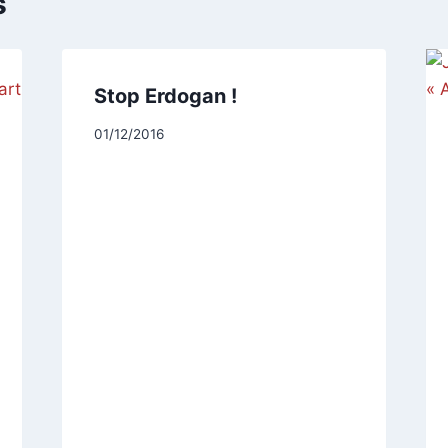
s
Stop Erdogan !
Par
01/12/2016
CCadminWP