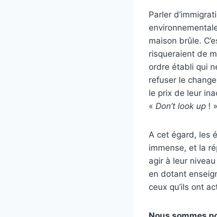
Parler d’immigrat
environnementales 
maison brûle. C’e
risqueraient de m
ordre établi qui n
refuser le change
le prix de leur in
«
Don’t look up
! 
A cet égard, les 
immense, et la r
agir à leur nivea
en dotant enseig
ceux qu’ils ont a
Nous sommes pou