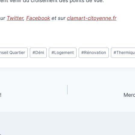
ent venir du croisement des points de vue.
sur
Twitter
,
Facebook
et sur
clamart-citoyenne.fr
seil Quartier
#
Déni
#
Logement
#
Rénovation
#
Thermiqu
!
Merc