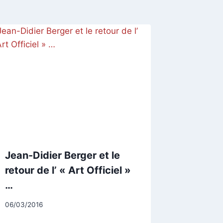
Jean-Didier Berger et le
retour de l’ « Art Officiel »
…
Par
06/03/2016
CCadminWP