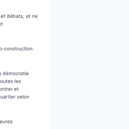
 et débats, et ne
et
 co-construction.
a démocratie
toutes les
ontrer et
uartier selon
leures