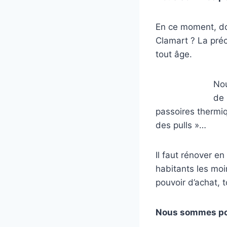
En ce moment, do
Clamart ? La préca
tout âge.
Nou
de 
passoires thermiq
des pulls »…
Il faut rénover e
habitants les moi
pouvoir d’achat, 
Nous sommes pou