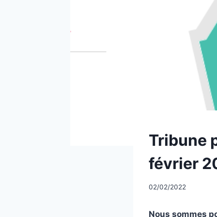
UNCATEGORIZED
Tribune 
février 
Par
02/02/2022
CCadminWP
Nous sommes pou