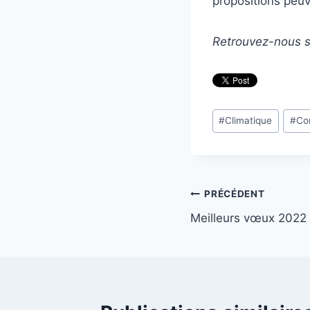
propositions peuv
Retrouvez-nous 
Étiquettes
#
Climatique
#
Con
de
la
publication :
Navigation
PRÉCÉDENT
Meilleurs vœux 2022 
de
l’article