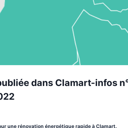
publiée dans Clamart-infos 
2022
r une rénovation énergétique rapide à Clamart.