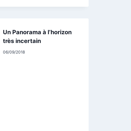
Un Panorama à l’horizon
très incertain
Par
06/09/2018
CCadminWP