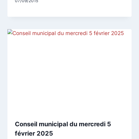
Par
07/09/2015
CCadminWP
Conseil municipal du mercredi 5
février 2025