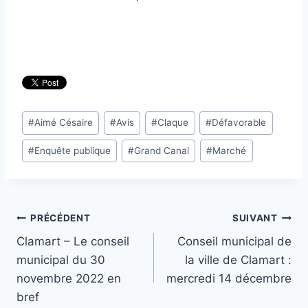
Étiquettes
#
Aimé Césaire
#
Avis
#
Claque
#
Défavorable
de
#
Enquête publique
#
Grand Canal
#
Marché
la
publication :
Navigation
PRÉCÉDENT
SUIVANT
Clamart – Le conseil
Conseil municipal de
de
municipal du 30
la ville de Clamart :
l’article
novembre 2022 en
mercredi 14 décembre
bref