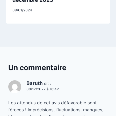
décembre 2023
Par
09/01/2024
CCadminWP
Un commentaire
Baruth
dit :
08/12/2022 à 16:42
Les attendus de cet avis défavorable sont
féroces ! Imprécisions, fluctuations, manques,