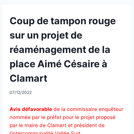
UNCATEGORIZED
Coup de tampon rouge
sur un projet de
réaménagement de la
place Aimé Césaire à
Clamart
Par
07/12/2022
CCadminWP
Avis défavorable
de la commissaire enquêteur
nommée par le préfet pour le projet proposé
par le maire de Clamart et président de
l’intercommunalité Vallée Sud.