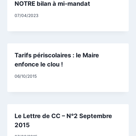
NOTRE bilan à mi-mandat
Par
07/04/2023
CCadminWP
Tarifs périscolaires : le Maire
enfonce le clou !
Par
06/10/2015
CCadminWP
Le Lettre de CC – N°2 Septembre
2015