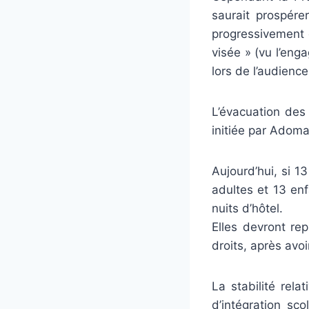
saurait prospérer
progressivement 
visée » (vu l’eng
lors de l’audienc
L’évacuation des 
initiée par Adoma,
Aujourd’hui, si 1
adultes et 13 enf
nuits d’hôtel.
Elles devront re
droits, après avo
La stabilité rel
d’intégration sco