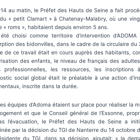
14 au matin, le Préfet des Hauts de Seine a fait procéd
t du « petit Clamart » à Chatenay-Malabry, où une vingt
« roms », habitaient depuis environ 5 ans.
 été choisi comme territoire d’intervention d’ADOM
rption des bidonvilles, dans le cadre de la circulaire du
 de ce travail était en cours auprès des habitants, co
arisation des enfants, le niveau de français des adult
professionnelles, les ressources, les inscriptions 
tic social global était le préalable à une action d’in
entaux, inscrite dans la durée.
s équipes d’Adoma étaient sur place pour réaliser la m
ogement et que le Conseil général de l’Essonne, propri
s l’évacuation, le Préfet des Hauts de Seine a init
rinée par la décision du TGI de Nanterre du 14 octobre d
sidente du TGI, dans sa décision, ajoutait: « la de