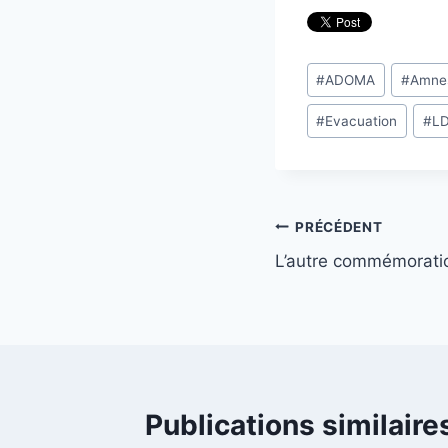
Étiquettes
#
ADOMA
#
Amnes
de
#
Evacuation
#
L
la
publication :
Navigation
PRÉCÉDENT
L’autre commémorati
de
l’article
Publications similaire