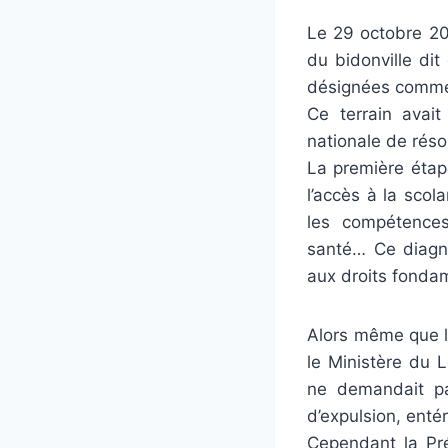
Le 29 octobre 20
du bidonville di
désignées comme 
Ce terrain avait
nationale de réso
La première étape
l’accès à la scol
les compétences 
santé… Ce diagnos
aux droits fondam
Alors même que le
le Ministère du L
ne demandait pa
d’expulsion, enté
Cependant la Pré