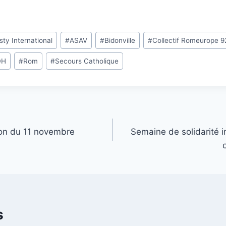
ty International
#
ASAV
#
Bidonville
#
Collectif Romeurope 9
DH
#
Rom
#
Secours Catholique
on du 11 novembre
Semaine de solidarité in
s