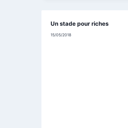
Un stade pour riches
Par
15/05/2018
CCadminWP