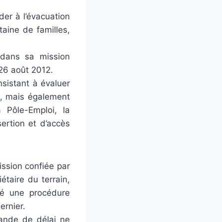
er à l’évacuation
aine de familles,
A dans sa mission
 26 août 2012.
nsistant à évaluer
es, mais également
à Pôle-Emploi, la
sertion et d’accès
ission confiée par
étaire du terrain,
ié une procédure
ernier.
mande de délai ne