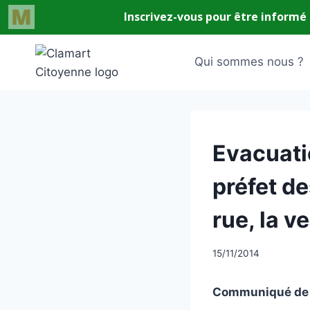
Aller
au
Qui sommes nous ?
contenu
UNCATEGORIZED
Evacuatio
préfet de
rue, la v
Par
15/11/2014
CCadminWP
Communiqué de