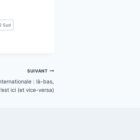
2 Sud
SUIVANT
ternationale : là-bas,
c’est ici (et vice-versa)