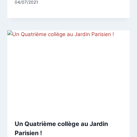
Par
04/07/2021
CCadminWP
Un Quatrième collège au Jardin
Parisien !