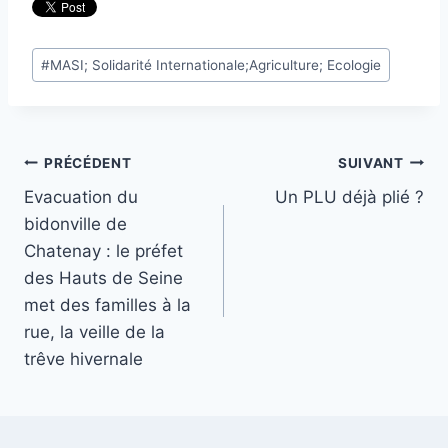
Étiquettes
#
MASI; Solidarité Internationale;Agriculture; Ecologie
de
la
publication :
Navigation
PRÉCÉDENT
SUIVANT
Evacuation du
Un PLU déjà plié ?
de
bidonville de
l’article
Chatenay : le préfet
des Hauts de Seine
met des familles à la
rue, la veille de la
trêve hivernale