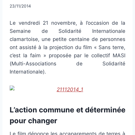
Par
23/11/2014
CCadminWP
Le vendredi 21 novembre, à l’occasion de la
Semaine de Solidarité Internationale
clamartoise, une petite centaine de personnes
ont assisté à la projection du film « Sans terre,
c’est la faim » proposée par le collectif MASI
(Multi-Associations de Solidarité
Internationale).
L’action commune et déterminée
pour changer
Le film dénonce les accaparements de terres à