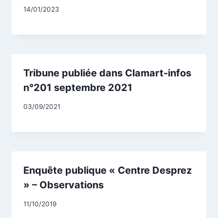
Par
14/01/2023
CCadminWP
Tribune publiée dans Clamart-infos
n°201 septembre 2021
Par
03/09/2021
CCadminWP
Enquête publique « Centre Desprez
» – Observations
Par
11/10/2019
CCadminWP