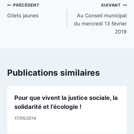
Navigation
PRÉCÉDENT
SUIVANT
Gilets jaunes
Au Conseil municipal
de
du mercredi 13 février
l’article
2019
Publications similaires
Pour que vivent la justice sociale, la
solidarité et l’écologie !
Par
17/05/2014
CCadminWP