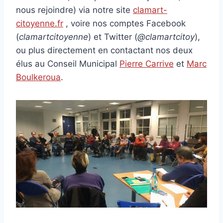
nous rejoindre) via notre site
clamart-
citoyenne.fr
, voire nos comptes Facebook
(
clamartcitoyenne
) et Twitter (
@clamartcitoy
),
ou plus directement en contactant nos deux
élus au Conseil Municipal
Pierre Carrive
et
Marc
Boulkeroua
.