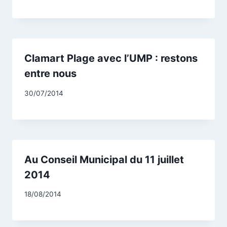
CCadminWP
Clamart Plage avec l’UMP : restons
entre nous
Par
30/07/2014
CCadminWP
Au Conseil Municipal du 11 juillet
2014
Par
18/08/2014
CCadminWP