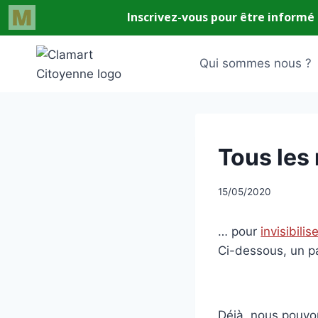
Aller
au
Qui sommes nous ?
contenu
UNCATEGORIZED
Tous les
Par
15/05/2020
CCadminWP
… pour
invisibilis
Ci-dessous, un p
Déjà, nous pouvon