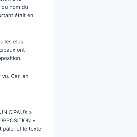
le du nom du
rtant était en
c les élus
cipaux ont
pposition.
 vu. Car, en
MUNICIPAUX »
’OPPOSITION ».
 pâle, et le texte