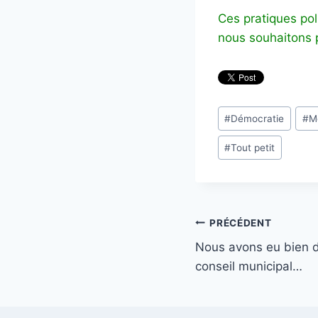
Ces pratiques po
nous souhaitons
Étiquettes
#
Démocratie
#
M
de
#
Tout petit
la
publication :
Navigation
PRÉCÉDENT
Nous avons eu bien d
de
conseil municipal…
l’article