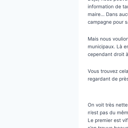
information de ta
maire… Dans aucun
campagne pour sa 
Mais nous voulion
municipaux. Là e
cependant droit à
Vous trouvez cela
regardant de près
On voit très ne
n’est pas du mê
Le premier est vif
s’en trouve beauc