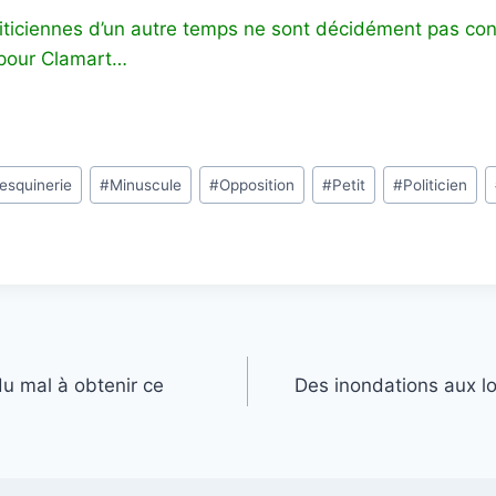
liticiennes d’un autre temps ne sont décidément pas co
 pour Clamart…
esquinerie
#
Minuscule
#
Opposition
#
Petit
#
Politicien
u mal à obtenir ce
Des inondations aux l