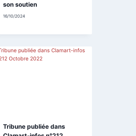
son soutien
Par
16/10/2024
CCadminWP
Tribune publiée dans
Clamart-infos n°212