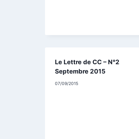
CCadminWP
Le Lettre de CC – N°2
Septembre 2015
Par
07/09/2015
CCadminWP