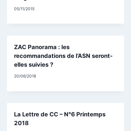
Par
05/11/2015
CCadminWP
ZAC Panorama : les
recommandations de l’ASN seront-
elles suivies ?
Par
20/06/2018
CCadminWP
La Lettre de CC – N°6 Printemps
2018