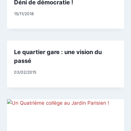
Déni de démocratie !
Par
15/11/2018
CCadminWP
Le quartier gare : une vision du
passé
Par
03/02/2015
CCadminWP