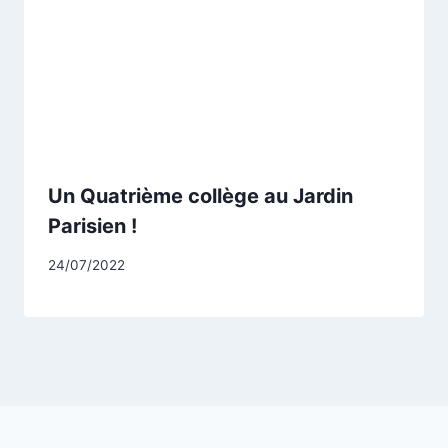
Un Quatrième collège au Jardin
Parisien !
Par
24/07/2022
CCadminWP