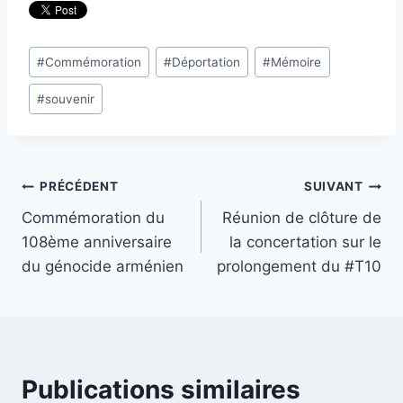
Étiquettes
#
Commémoration
#
Déportation
#
Mémoire
de
#
souvenir
la
publication :
Navigation
PRÉCÉDENT
SUIVANT
Commémoration du
Réunion de clôture de
de
108ème anniversaire
la concertation sur le
l’article
du génocide arménien
prolongement du #T10
Publications similaires