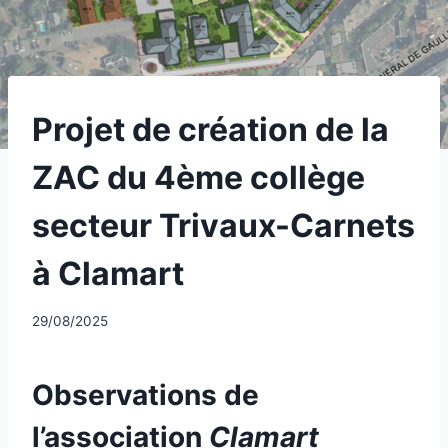
UNCATEGORIZED
Projet de création de la
ZAC du 4ème collège
secteur Trivaux-Carnets
à Clamart
Par
29/08/2025
CCadminWP
Observations de
l’association
Clamart