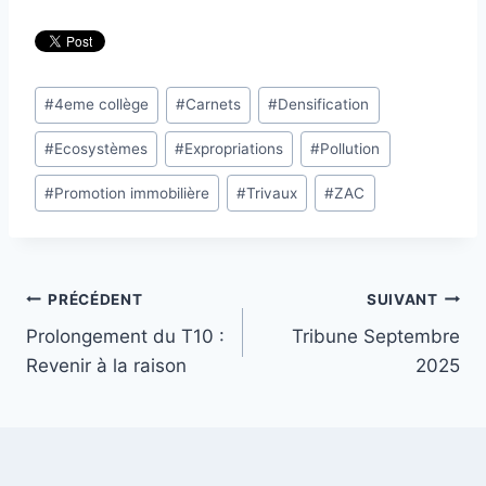
Étiquettes
#
4eme collège
#
Carnets
#
Densification
de
#
Ecosystèmes
#
Expropriations
#
Pollution
la
publication :
#
Promotion immobilière
#
Trivaux
#
ZAC
Navigation
PRÉCÉDENT
SUIVANT
Prolongement du T10 :
Tribune Septembre
de
Revenir à la raison
2025
l’article