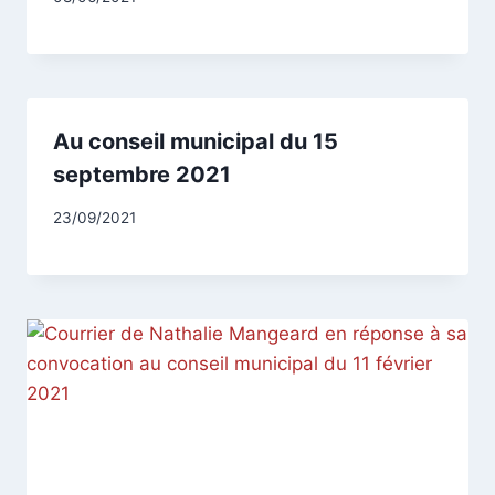
CCadminWP
Au conseil municipal du 15
septembre 2021
Par
23/09/2021
CCadminWP