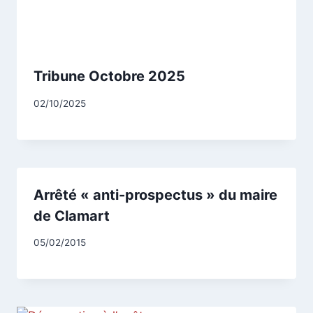
Tribune Octobre 2025
Par
02/10/2025
CCadminWP
Arrêté « anti-prospectus » du maire
de Clamart
Par
05/02/2015
CCadminWP