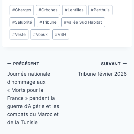
Étiquettes
#
Charges
#
Crèches
#
Lentilles
#
Perthuis
de
#
Salubrité
#
Tribune
#
Vallée Sud Habitat
la
publication :
#
Veste
#
Voeux
#
VSH
Navigation
PRÉCÉDENT
SUIVANT
Journée nationale
Tribune février 2026
de
d’hommage aux
l’article
« Morts pour la
France » pendant la
guerre d’Algérie et les
combats du Maroc et
de la Tunisie