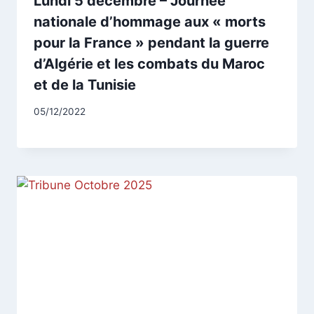
Lundi 5 décembre – Journée
nationale d’hommage aux « morts
pour la France » pendant la guerre
d’Algérie et les combats du Maroc
et de la Tunisie
Par
05/12/2022
CCadminWP