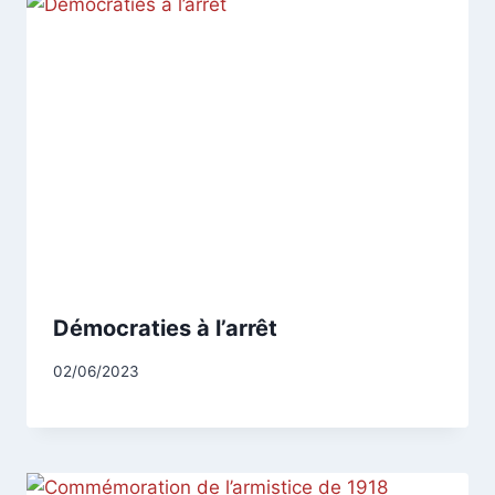
Démocraties à l’arrêt
Par
02/06/2023
CCadminWP