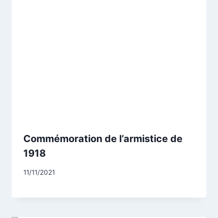
Commémoration de l’armistice de
1918
Par
11/11/2021
CCadminWP