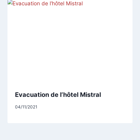
Evacuation de l’hôtel Mistral
Par
04/11/2021
CCadminWP