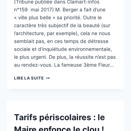
(Tribune publiée dans Clamart-infos
n°159 mai 2017) M. Berger a fait d’une
« ville plus belle » sa priorité. Outre le
caractère très subjectif de la beauté (sur
l’architecture, par exemple), cela ne nous
semblait pas, en ces temps de détresse
sociale et d’inquiétude environnementale,
le plus urgent. De plus, la réussite n’est pas
au rendez-vous. La fameuse 3ème Fleur…
CLAMART:
LIRE LA SUITE
VILLE
PLUS
BELLE…
OU
VILLE
POUBELLE
NON
Tarifs périscolaires : le
CLASSÉ
?
Maire enfonce le clou !