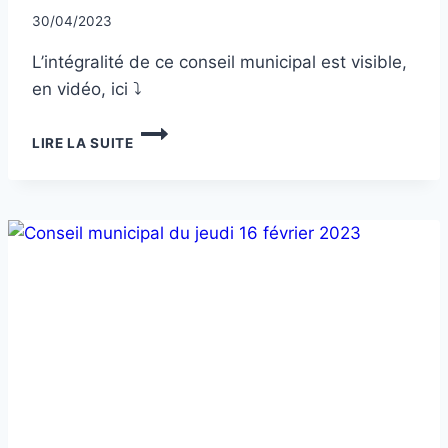
Par
30/04/2023
CCadminWP
L’intégralité de ce conseil municipal est visible,
en vidéo, ici ⤵
CONSEIL
LIRE LA SUITE
MUNICIPAL
DU
JEUDI
6
AVRIL
2023