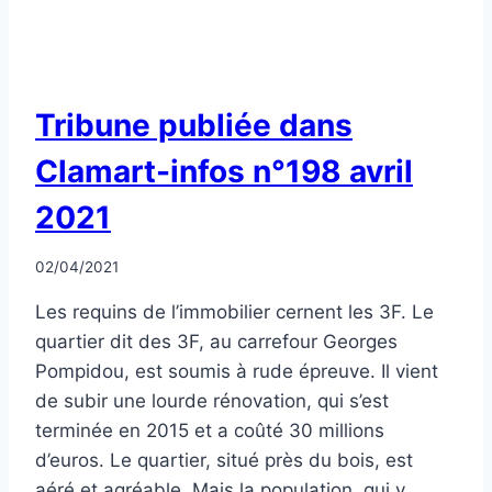
NON
Tribune publiée dans
CLASSÉ
Clamart-infos n°198 avril
2021
Par
02/04/2021
CCadminWP
Les requins de l’immobilier cernent les 3F. Le
quartier dit des 3F, au carrefour Georges
Pompidou, est soumis à rude épreuve. Il vient
de subir une lourde rénovation, qui s’est
terminée en 2015 et a coûté 30 millions
d’euros. Le quartier, situé près du bois, est
aéré et agréable. Mais la population, qui y