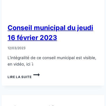
NON
Conseil municipal du jeudi
CLASSÉ
16 février 2023
Par
12/03/2023
CCadminWP
L’intégralité de ce conseil municipal est visible,
en vidéo, ici ⤵
CONSEIL
LIRE LA SUITE
MUNICIPAL
DU
JEUDI
16
FÉVRIER
2023
NON