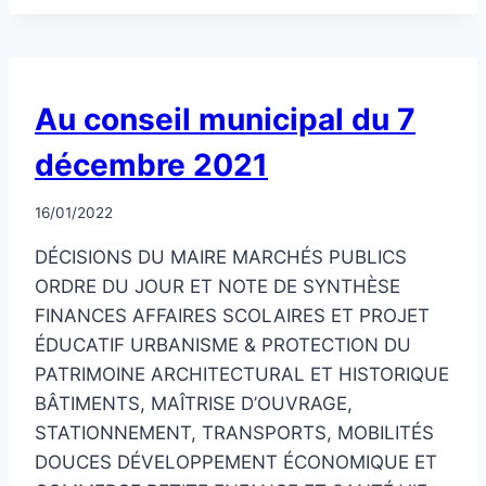
DANS
CLAMART-
INFOS
N°209
MAI
NON
Au conseil municipal du 7
2022
CLASSÉ
décembre 2021
Par
16/01/2022
CCadminWP
DÉCISIONS DU MAIRE MARCHÉS PUBLICS
ORDRE DU JOUR ET NOTE DE SYNTHÈSE
FINANCES AFFAIRES SCOLAIRES ET PROJET
ÉDUCATIF URBANISME & PROTECTION DU
PATRIMOINE ARCHITECTURAL ET HISTORIQUE
BÂTIMENTS, MAÎTRISE D’OUVRAGE,
STATIONNEMENT, TRANSPORTS, MOBILITÉS
DOUCES DÉVELOPPEMENT ÉCONOMIQUE ET