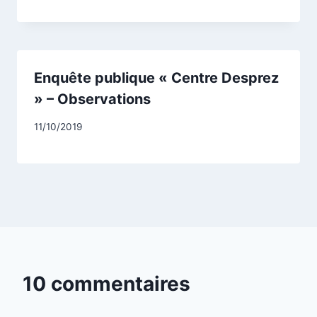
CCadminWP
Enquête publique « Centre Desprez
» – Observations
Par
11/10/2019
CCadminWP
10 commentaires