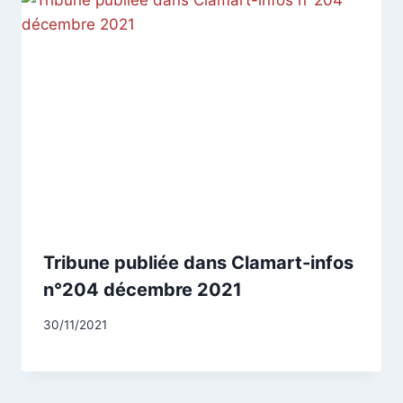
Tribune publiée dans Clamart-infos
n°204 décembre 2021
Par
30/11/2021
CCadminWP