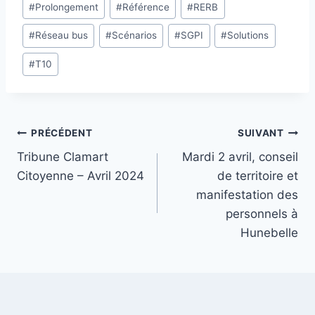
#
Prolongement
#
Référence
#
RERB
#
Réseau bus
#
Scénarios
#
SGPI
#
Solutions
#
T10
Navigation
PRÉCÉDENT
SUIVANT
Tribune Clamart
Mardi 2 avril, conseil
de
Citoyenne – Avril 2024
de territoire et
l’article
manifestation des
personnels à
Hunebelle