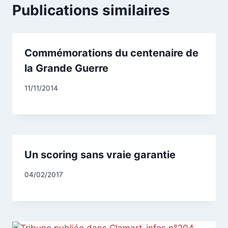
Publications similaires
Commémorations du centenaire de
la Grande Guerre
Par
11/11/2014
CCadminWP
Un scoring sans vraie garantie
Par
04/02/2017
CCadminWP