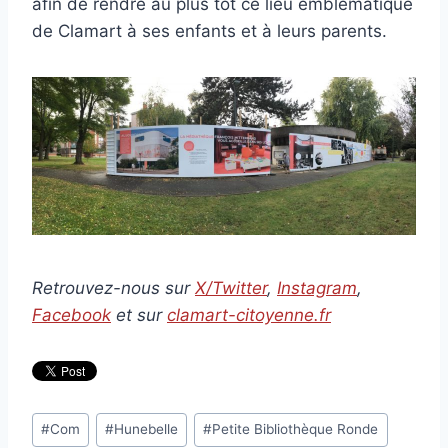
afin de rendre au plus tôt ce lieu emblématique
de Clamart à ses enfants et à leurs parents.
Retrouvez-nous sur
X/Twitter
,
Instagram
,
Facebook
et sur
clamart-citoyenne.fr
Étiquettes
#
Com
#
Hunebelle
#
Petite Bibliothèque Ronde
de