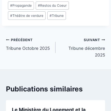
#
Propagande
#
Restos du Coeur
la
publication :
#
Théâtre de verdure
#
Tribune
Navigation
PRÉCÉDENT
SUIVANT
Tribune Octobre 2025
Tribune décembre
de
2025
l’article
Publications similaires
Le Ministère du Logement et la