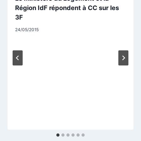
Région IdF répondent à CC sur les
3F
Par
24/05/2015
CCadminWP