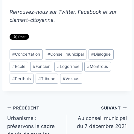
Retrouvez-nous sur Twitter, Facebook et sur
clamart-citoyenne.
Étiquettes
#
Concertation
#
Conseil municipal
#
Dialogue
de
#
Ecole
#
Foncier
#
Logorrhée
#
Montrous
la
publication :
#
Perthuis
#
Tribune
#
Vezous
Navigation
PRÉCÉDENT
SUIVANT
Urbanisme :
Au conseil municipal
de
préservons le cadre
du 7 décembre 2021