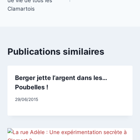
l’article
de vie de tous les
Clamartois
Publications similaires
Berger jette l’argent dans les…
Poubelles !
Par
29/06/2015
CCadminWP