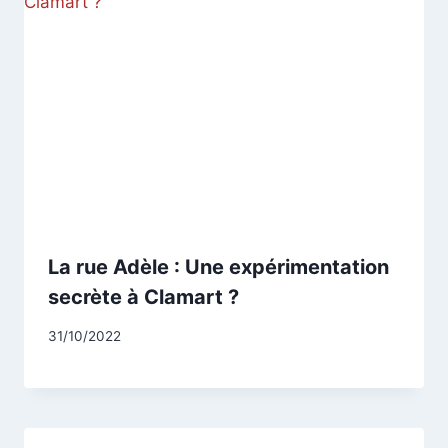
La rue Adèle : Une expérimentation
secrète à Clamart ?
Par
31/10/2022
CCadminWP