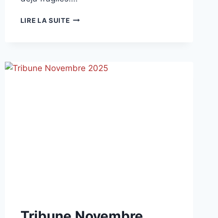
TRIBUNE
LIRE LA SUITE
JANVIER
2026
NON
Tribune Novembre