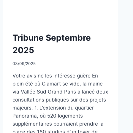
NON
Tribune Septembre
CLASSÉ
2025
Par
03/09/2025
CCadminWP
Votre avis ne les intéresse guère En
plein été où Clamart se vide, la mairie
via Vallée Sud Grand Paris a lancé deux
consultations publiques sur des projets
majeurs. 1. L’extension du quartier
Panorama, où 520 logements
supplémentaires pourraient prendre la
place des 160 studios d’un foyer de