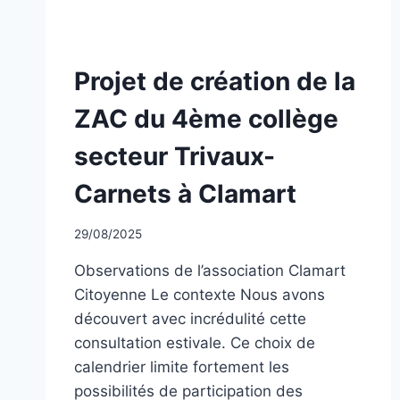
NON
Projet de création de la
CLASSÉ
ZAC du 4ème collège
secteur Trivaux-
Carnets à Clamart
Par
29/08/2025
CCadminWP
Observations de l’association Clamart
Citoyenne Le contexte Nous avons
découvert avec incrédulité cette
consultation estivale. Ce choix de
calendrier limite fortement les
possibilités de participation des