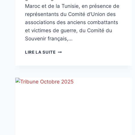
Maroc et de la Tunisie, en présence de
représentants du Comité d’Union des
associations des anciens combattants
et victimes de guerre, du Comité du
Souvenir français,…
JOURNÉE
LIRE LA SUITE
NATIONALE
D’HOMMAGE
AUX
« MORTS
POUR
LA
FRANCE »
PENDANT
LA
GUERRE
D’ALGÉRIE
ET
LES