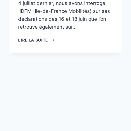
4 juillet dernier, nous avons interrogé
IDFM (Ile-de-France Mobilités) sur ses
déclarations des 16 et 18 juin que l’on
retrouve également sur…
SEPTEMBRE
LIRE LA SUITE
2025 :
UN
POINT
SUR
LE
PROJET
DE
PROLONGEMENT
DU
T10