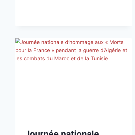
MARS
2026
NON
Journée nationale