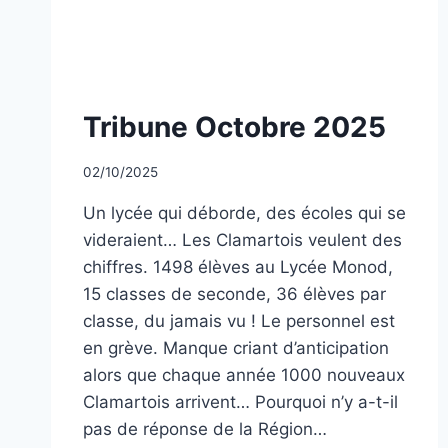
COMBATS
DU
MAROC
ET
DE
NON
Tribune Octobre 2025
LA
CLASSÉ
TUNISIE
Par
02/10/2025
CCadminWP
Un lycée qui déborde, des écoles qui se
videraient… Les Clamartois veulent des
chiffres. 1498 élèves au Lycée Monod,
15 classes de seconde, 36 élèves par
classe, du jamais vu ! Le personnel est
en grève. Manque criant d’anticipation
alors que chaque année 1000 nouveaux
Clamartois arrivent… Pourquoi n’y a-t-il
pas de réponse de la Région…