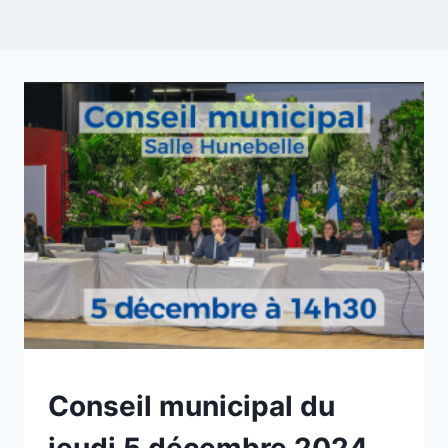
NON
Conseil municipal du
CLASSÉ
jeudi 5 décembre 2024