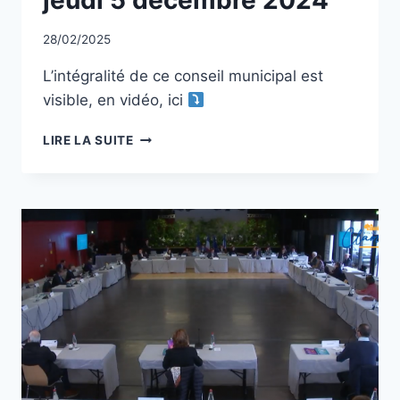
Par
28/02/2025
CCadminWP
L’intégralité de ce conseil municipal est
visible, en vidéo, ici
CONSEIL
LIRE LA SUITE
MUNICIPAL
DU
JEUDI
5
DÉCEMBRE
2024