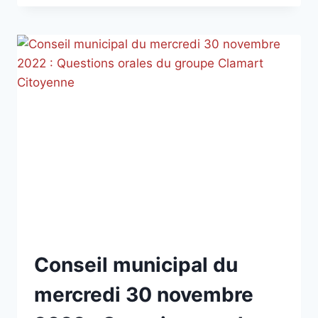
CITOYENNE
–
JANVIER
2023
NON
Conseil municipal du
CLASSÉ
mercredi 30 novembre