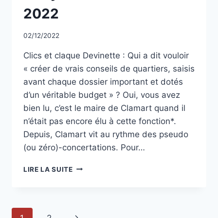
2022
Par
02/12/2022
CCadminWP
Clics et claque Devinette : Qui a dit vouloir
« créer de vrais conseils de quartiers, saisis
avant chaque dossier important et dotés
d’un véritable budget » ? Oui, vous avez
bien lu, c’est le maire de Clamart quand il
n’était pas encore élu à cette fonction*.
Depuis, Clamart vit au rythme des pseudo
(ou zéro)-concertations. Pour…
TRIBUNE
LIRE LA SUITE
CLAMART
CITOYENNE
–
DÉCEMBRE
Navigation
Page
2022