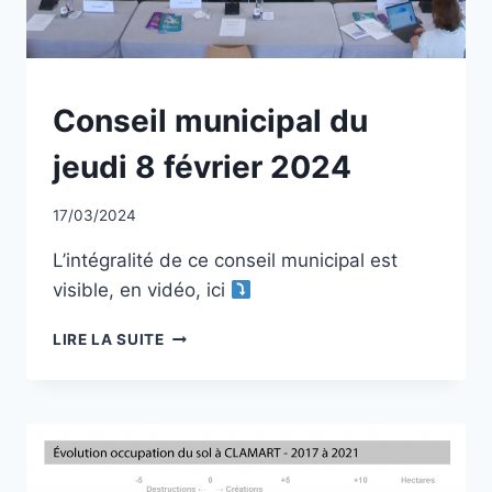
NON
Conseil municipal du
CLASSÉ
jeudi 8 février 2024
Par
17/03/2024
CCadminWP
L’intégralité de ce conseil municipal est
visible, en vidéo, ici
CONSEIL
LIRE LA SUITE
MUNICIPAL
DU
JEUDI
8
FÉVRIER
2024