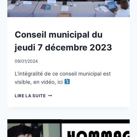
NON
Conseil municipal du
CLASSÉ
jeudi 7 décembre 2023
Par
09/01/2024
CCadminWP
L’intégralité de ce conseil municipal est
visible, en vidéo, ici
CONSEIL
LIRE LA SUITE
MUNICIPAL
DU
JEUDI
7
DÉCEMBRE
2023