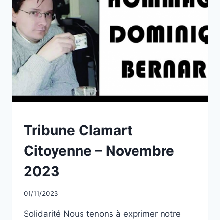
NON
Tribune Clamart
CLASSÉ
Citoyenne – Novembre
2023
Par
01/11/2023
CCadminWP
Solidarité Nous tenons à exprimer notre